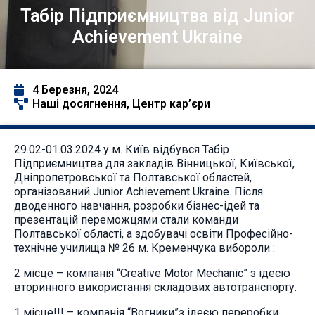
Табір Підприємництва від Junior
Achievement Ukraine
4 Березня, 2024
Наші досягнення
,
Центр кар’єри
29.02-01.03.2024 у м. Київ відбувся Табір
Підприємництва для закладів Вінницької, Київської,
Дніпропетровської та Полтавської областей,
організований Junior Achievement Ukraine. Після
дводенного навчання, розробки бізнес-ідей та
презентацій переможцями стали команди
Полтавської області, а здобувачі освіти Професійно-
технічне училища № 26 м. Кременчука вибороли :
2 місце – компанія “Creative Motor Mechanic” з ідеєю
вторинного використання складових автотранспорту.
1 місце!!! – компанія “Вогники”з ідеєю переробки