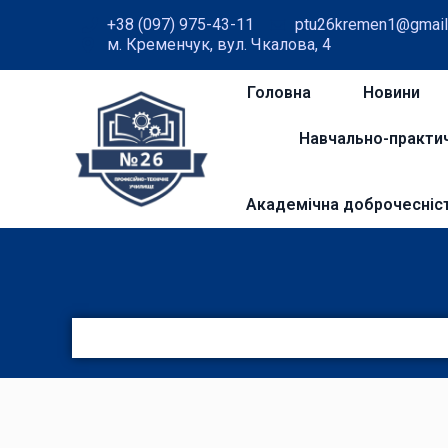
+38 (097) 975-43-11
ptu26kremen1@gmail
м. Кременчук, вул. Чкалова, 4
Головна
Новини
Навчально-практи
Академічна доброчесніс