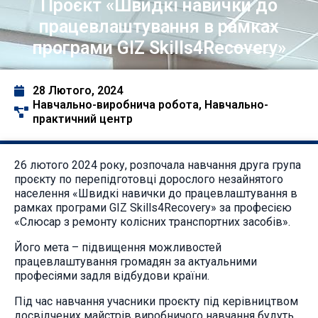
Проєкт «Швидкі навички до
працевлаштування в рамках
програми GIZ Skills4Recovery»
28 Лютого, 2024
Навчально-виробнича робота
,
Навчально-
практичний центр
26 лютого 2024 року, розпочала навчання друга група
проєкту по перепідготовці дорослого незайнятого
населення «Швидкі навички до працевлаштування в
рамках програми GIZ Skills4Recovery» за професією
«Слюсар з ремонту колісних транспортних засобів».
Його мета – підвищення можливостей
працевлаштування громадян за актуальними
професіями задля відбудови країни.
Під час навчання учасники проєкту під керівництвом
досвідчених майстрів виробничого навчання будуть