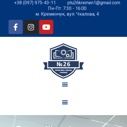
+38 (097) 975-43-11
ptu26kremen1@gmail.com
Пн-Пт: 7:30 - 16:00
м. Кременчук, вул. Чкалова, 4