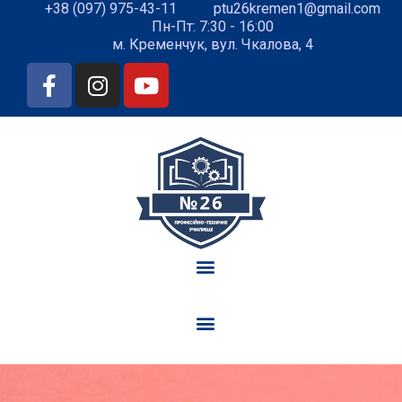
+38 (097) 975-43-11
ptu26kremen1@gmail.com
Пн-Пт: 7:30 - 16:00
м. Кременчук, вул. Чкалова, 4