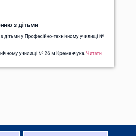
енню з дітьми
з дітьми у Професійно-технічному училищі №
хнічному училищі № 26 м Кременчука.
Читати