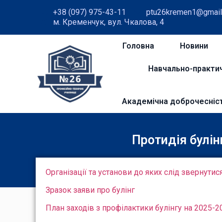
+38 (097) 975-43-11
ptu26kremen1@gmail
м. Кременчук, вул. Чкалова, 4
Головна
Новини
Навчально-практи
Академічна доброчесніс
Протидія булін
Організації та установи до яких слід звернут
Зразок заяви про булінг
План заходів з профілактики булінгу на 2025-20