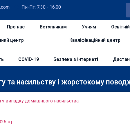
.com
Пн-Пт: 7:30 - 16:00
Про нас
Вступникам
Учням
Освітні
чний центр
Кваліфікаційний центр
ть
COVID-19
Безпека в інтернеті
Дистан
гу та насильству і жорстокому пово
ися у випадку домашнього насильства
26 н.р.