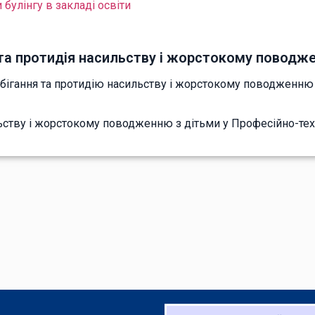
булінгу в закладі освіти
та протидія насильству і жорстокому поводж
ігання та протидію насильству і жорстокому поводженню 
ьству і жорстокому поводженню з дітьми у Професійно-те