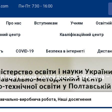
.com
Пн-Пт: 7:30 - 16:00
Про нас
Вступникам
Учням
Освітні
чний центр
Кваліфікаційний центр
ть
COVID-19
Безпека в інтернеті
Дистан
й поетичний калейдоскоп «Україна – 
авчально-виробнича робота
,
Наші досягнення