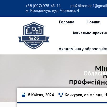
+38 (097) 975-43-11
ptu26kremen1@gmail
м. Кременчук, вул. Чкалова, 4
Головна
Новини
Навчально-практи
Академічна доброчесніс
Обласни
5 Квітня, 2024
Конкурси, олімпіади
,
Н