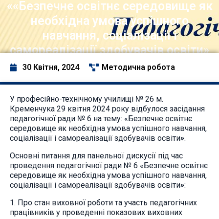
««Безпечне освітнє середовище як
необхідна умова успішного
навчання, соціалізації і
самореалізації здобувачів освіти»
30 Квітня, 2024
Методична робота
У професійно-технічному училищі № 26 м.
Кременчука 29 квітня 2024 року відбулося засідання
педагогічної ради № 6 на тему: «Безпечне освітнє
середовище як необхідна умова успішного навчання,
соціалізації і самореалізації здобувачів освіти
»
.
Основні питання для панельної дискусії під час
проведення педагогічної ради № 6 «Безпечне освітнє
середовище як необхідна умова успішного навчання,
соціалізації і самореалізації здобувачів освіти
»
:
1. Про стан виховної роботи та участь педагогічних
працівників у проведенні показових виховних