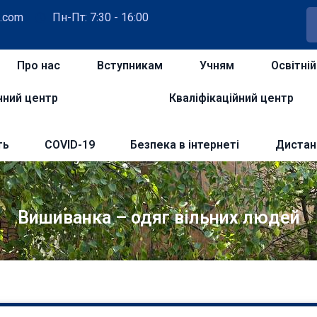
.com
Пн-Пт: 7:30 - 16:00
Про нас
Вступникам
Учням
Освітні
чний центр
Кваліфікаційний центр
ть
COVID-19
Безпека в інтернеті
Дистан
Вишиванка – одяг вільних людей