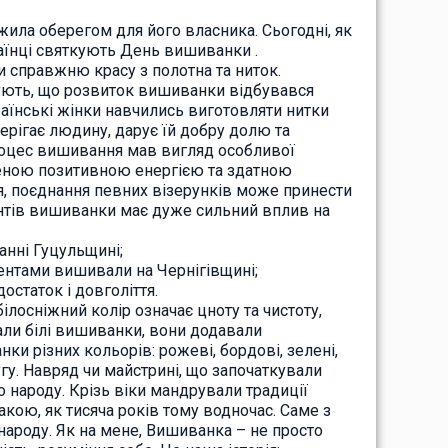
ила оберегом для його власника. Сьогодні, як
раїнці святкують День вишиванки .
и справжню красу з полотна та ниток.
ують, що розвиток вишиванки відбувався
раїнські жінки навчились виготовляти нитки
берігає людину, дарує їй добру долю та
процес вишивання мав вигляд особливої
неною позитивною енергією та здатною
ня, поєднання певних візерунків може принести
ентів вишиванки має дуже сильний вплив на
анні Гуцульщині;
ентами вишивали на Чернігівщині;
достаток і довголіття.
ілосніжний колір означає цноту та чистоту,
гали білі вишиванки, вони додавали
ки різних кольорів: рожеві, бордові, зелені,
угу. Навряд чи майстрині, що започаткували
 народу. Крізь віки мандрували традиції
ою, як тисяча років тому водночас. Саме з
народу. Як на мене, Вишиванка – не просто