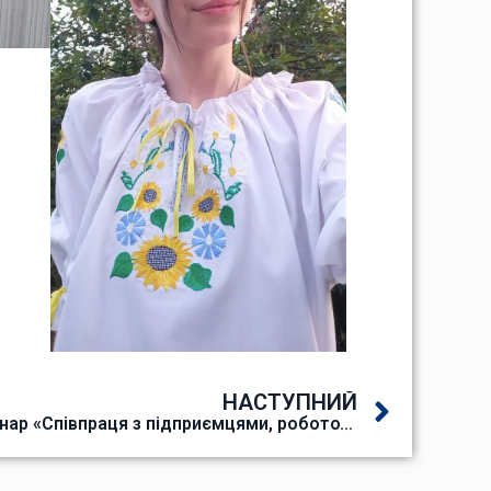
НАСТУПНИЙ
Всеукраїнський онлайн-семінар «Співпраця з підприємцями, роботодавцями – запорука якісної підготовки робітничих кадрів» у рамках Чотирнадцятої міжнародної виставки «Сучасні заклади освіти»