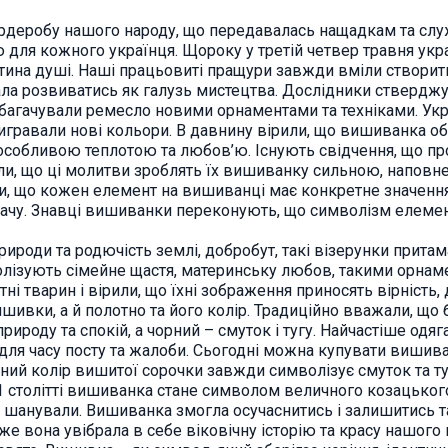
рдеробу нашого народу, що передавалась нащадкам та служ
 для кожного українця. Щороку у третій четвер травня ук
астина душі. Наші працьовиті пращури завжди вміли створит
ла розвиватись як галузь мистецтва. Дослідники ствердж
и збагачували ремесло новими орнаментами та техніками. Ук
 вигравали нові кольори. В давнину вірили, що вишиванка о
з особливою теплотою та любов’ю. Існують свідчення, що 
или, що ці молитви зроблять їх вишиванку сильною, напов
рили, що кожен елемент на вишиванці має конкретне значен
вдачу. Знавці вишиванки переконують, що символізм елем
рироди та родючість землі, добробут, такі візерунки притам
волізують сімейне щастя, материнську любов, такими орнам
ні тварин і вірили, що їхні зображення приносять вірність, 
шивки, а й полотно та його колір. Традиційно вважали, що б
рироду та спокій, а чорний – смуток і тугу. Найчастіше одя
для часу посту та жалоби. Сьогодні можна купувати вишиван
темний колір вишитої сорочки завжди символізує смуток та т
1 столітті вишиванка стане символом величного козацького
шанували. Вишиванка змогла осучаснитись і залишитись так
е вона увібрала в себе віковічну історію та красу нашого 