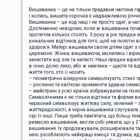
Вишиванка — це не тільки прадавня частина га
і колись, вишита сорочка є надважливою річчю
Вишиванка – це код наці і не просто одяг, а ч
Достеменно невідомо, коли ж вишиванка поча
протягом кількох століть. З року в рік предк
унікальних відтінків для того, щоб на полотні
здоров’я. Матері вишивали своїм дітям одяг 
церемонії. Жінки, вишиваючи, молились і вір
захистити від зла та напасті. Наші предки ві
в їхню долю лихо, або ж навпаки – щастя та 
життя того, хто її носить.
– геометричні візерунки символізують стихії п
– рослинні та квіткові орнаменти здавна сим
– майстрині з усієї країни зображували на полот
Символічними є не тільки відтінки та форми ви
червоний символізує життєву силу, зелений – п
життєрадісності, а чорна вишиванка слугувала 
сірі ті інші. Лише треба пам’ятати, що більш 
ремесло вишивання, могли собі уявити, що у 2
вишивання. Їх продовжували, розширювали та 
нею уособлюють найкращі емоції та думки, адж