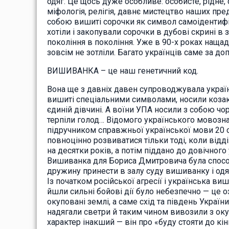
одяг. Це щось дуже особливе: особисте, рідне, 
міфологія, релігія, давнє мистецтво наших пред
собою вишиті сорочки як символ самоідентифі
хотіли і закопували сорочки в дубові скрині в 
покоління в покоління. Уже в 90-х роках нащадк
зовсім не зотліли. Багато українців саме за д
ВИШИВАНКА – це наш генетичний код.
Вона ще з давніх давен супроводжувала українс
вишиті спеціальними символами, носили козаки
єдиній дівчині. А воїни УПА носили з собою чо
терпіли голод… Відомого українського мовозн
підручником справжньої української мови 20 ст
повноцінно розвиватися тільки тоді, коли відд
на десятки років, а потім піддано до довічног
Вишиванка для Бориса Дмитровича була спосо
дружину принести в залу суду вишиванку і одягн
Із початком російської агресії і українська в
йшли сильні бойові дії було небезпечно — це 
окуповані землі, а саме схід та південь Украї
надягали светри й таким чином вивозили з окуп
характер інакший — він про «буду стояти до кінц