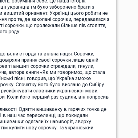
сть, розуміння себе. Це наша історія:
ції українців їм було заборонено брати з
и вишитий орнамент. Українці цього робити не
ння про те, де закопані сорочки, передавалася з
 ті сорочки, що пролежали більше пів століття,
ого роду.
о вони є горда та вільна нація. Сорочки,
довіряли прання своєї сорочки лише одній
рез ті вишиті сорочки страждали, гинули,
а, автора книги «Як ми говоримо», що стала
їнські пісні, говорив, що Україна зможе
орочку. Спочатку його було вислано до Сибіру
і русифікувати словники української мови.
. Коли його перший раз судили, він попросив
іливості. Одягти вишиванку в гарячих точка де
І в наш час переселенці, що покидали
ишиванки: одягали їх навиворіт, зверху
тім купити нову сорочку. Та український