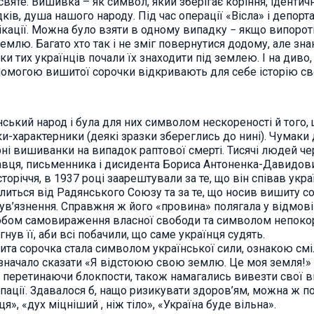
святе. Вишивка – як символ, який зберігає коріння, ідентичні
ків, душа нашого народу. Під час операції «Вісла» і депорта
кації. Можна було взяти в одному випадку − якщо випорот
землю. Багато хто так і не зміг повернутися додому, але зна
и тих українців почали їх знаходити під землею. І на диво,
опомогою вишитої сорочки відкривають для себе історію св
ький народ і була для них символом нескореності й того, щ
-характерники (деякі зразки збереглись до нині). Чумаки 
рні вишиванки на випадок раптової смерті. Тисячі людей че
авця, письменника і дисидента Бориса Антоненка-Давидович
оріччя, в 1937 році заарештували за те, що він співав укра
ілиться від Радянського Союзу та за те, що носив вишиту с
о ув’язнення. Справжня ж його «провина» полягала у відмов
бом самовираження власної свободи та символом непокори
ув її, аби всі побачили, що саме українця судять.
ишита сорочка стала символом української сили, ознакою см
означало сказати «Я відстоюю свою землю. Це моя земля!» 
ни перетинаючи блокпости, також намагались вивезти свої в
ації. Здавалося б, нащо ризикувати здоров’ям, можна ж по
я», «дух міцніший , ніж тіло», «Україна буде вільна».