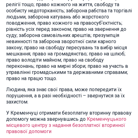
релігії тощо; право кожного на життя, свободу та
особисту недоторканість; заборона рабства та торгівлі
людьми, заборона катувань або жорстокого
поводження, право кожного на правосубʼєктність;
рівність усіх перед законом; право на звернення до
суду; заборона самовільних арештів; презумпція
невинності та заборона зворотної сили карного
закону; право на свободу пересувань та вибір місця
мешкання; право на громадянство; право на шлюб;
право володіти майном; право на свободу
переконань; право на мирні збори; право на участь в
управлінні громадськими та державними справами;
право на працю тощо.
Людина, яка знає свої права, може попередити їх
порушення, а в разі необхідності – звернутися за їх
захистом.
У Кременчуці отримати безоплатну вторинну правову
допомогу можна звернувшись до
Кременчуцького
місцевого центру з надання безоплатної вторинної
правової допомоги