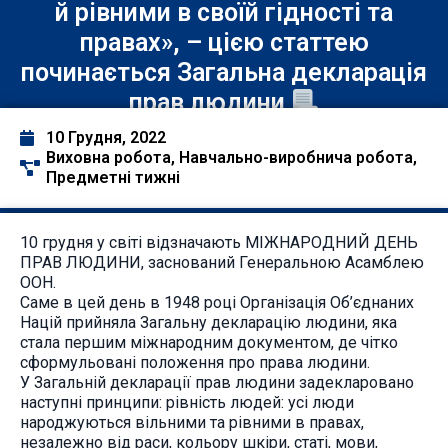
й рівними в своїй гідності та
правах», – цією статтею
починається Загальна декларація
прав людини
10 Грудня, 2022
Виховна робота
,
Навчально-виробнича робота
,
Предметні тижні
10 грудня у світі відзначають МІЖНАРОДНИЙ ДЕНЬ
ПРАВ ЛЮДИНИ, заснований Генеральною Асамблею
ООН.
Саме в цей день в 1948 році Організація Об’єднаних
Націй прийняла Загальну декларацію людини, яка
стала першим міжнародним документом, де чітко
сформульовані положення про права людини.
У Загальній декларації прав людини задекларовано
наступні принципи: рівність людей: усі люди
народжуються вільними та рівними в правах,
незалежно від раси, кольору шкіри, статі, мови,