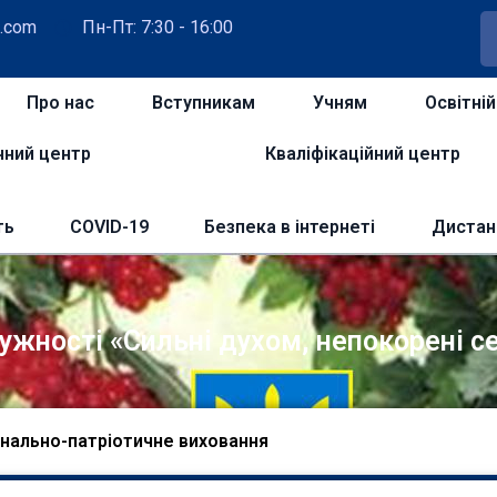
.com
Пн-Пт: 7:30 - 16:00
Про нас
Вступникам
Учням
Освітні
чний центр
Кваліфікаційний центр
ть
COVID-19
Безпека в інтернеті
Дистан
ужності «Сильні духом, непокорені с
нально-патріотичне виховання