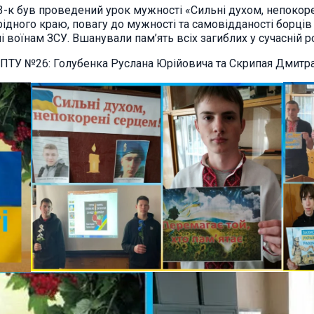
№ 3-к був проведений урок мужності «Сильні духом, непокор
рідного краю, повагу до мужності та самовідданості борців 
і воїнам ЗСУ. Вшанували пам’ять всіх загиблих у сучасній ро
в ПТУ №26: Голубенка Руслана Юрійовича та Скрипая Дмитра