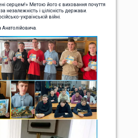
ені серцем!» Метою його є виховання почуття
за незалежність і цілісність держави.
сійсько-українській війні.
 Анатолійовича.