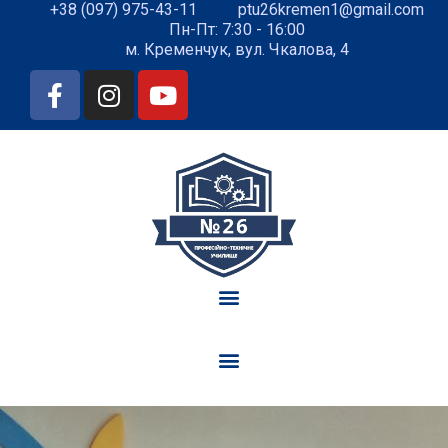
+38 (097) 975-43-11
ptu26kremen1@gmail.com
Пн-Пт: 7:30 - 16:00
м. Кременчук, вул. Чкалова, 4