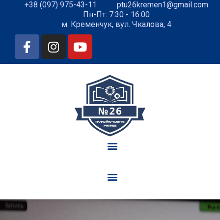
+38 (097) 975-43-11
ptu26kremen1@gmail.com
Пн-Пт: 7:30 - 16:00
м. Кременчук, вул. Чкалова, 4