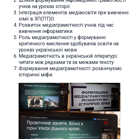
Шляхи формування інфомедійної грамотності
учнів на уроках історії.
Інтеграція елементів медіаосвіти при вивченні
хімії в ЗП(ПТ)О.
Розвиток медіаграмотності учнів під час
вивчення інформатики.
Роль медіаграмотності у формуванні
критичного мислення здобувачів освіти на
уроках української мови.
Медіаграмотність в українській літературі:
читати між рядками та за межами тексту.
Формування медіаграмотності: розвінчуємо
історичні міфи.