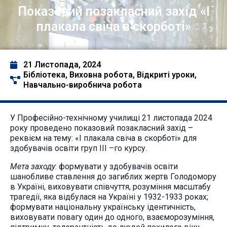
Показовий позакласний захід «І
плакала свіча в скорботі»
21 Листопада, 2024
Бібліотека
,
Виховна робота
,
Відкриті уроки
,
Навчально-виробнича робота
У Професійно-технічному училищі 21 листопада 2024
року проведено показовий позакласний захід –
реквієм на тему: «І плакала свіча в скорботі» для
здобувачів освіти груп ІІІ –го курсу.
Мета заходу
: формувати у здобувачів освіти
шанобливе ставлення до загиблих жертв Голодомору
в Україні, виховувати співчуття, розуміння масштабу
трагедії, яка відбулася на Україні у 1932-1933 роках;
формувати національну українську ідентичність,
виховувати повагу один до одного, взаєморозуміння,