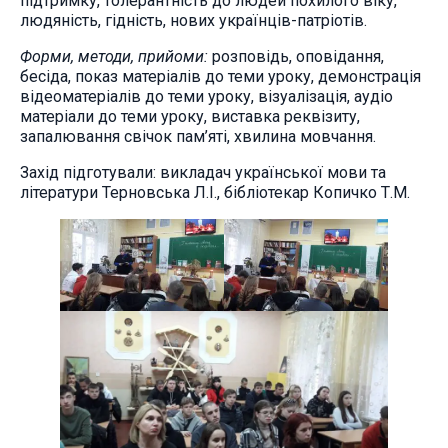
підтримку, толерантність до людей похилого віку,
людяність, гідність, нових українців-патріотів.
Форми, методи, прийоми:
розповідь, оповідання,
бесіда, показ матеріалів до теми уроку, демонстрація
відеоматеріалів до теми уроку, візуалізація, аудіо
матеріали до теми уроку, виставка реквізиту,
запалювання свічок пам’яті, хвилина мовчання.
Захід підготували: викладач української мови та
літератури Терновська Л.І., бібліотекар Копичко Т.М.