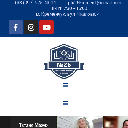
+38 (097) 975-43-11
ptu26kremen1@gmail.com
Пн-Пт: 7:30 - 16:00
м. Кременчук, вул. Чкалова, 4