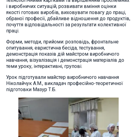
технологічними картками та вирішенням проблемних
і виробничих ситуацій, розвивати вміння оцінки
якості готових виробів, виховувати повагу до праці,
обраної професії, дбайливе відношення до продуктів,
почуття відповідальності за результати колективної
праці.
Форми, методи, прийоми: розповідь, фронтальне
опитування, евристична бесіда, тестування,
демонстрація показів дій майстром виробничого
навчання, візуалізація і демонстрація матеріалів до
теми уроку, інтерактивні, групові.
Урок підготували майстер виробничого навчання
Ніколайчук А.М., викладач професійно-теоретичної
підготовки Мазур Т.Б.