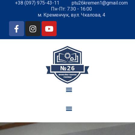
+38 (097) 975-43-11
ptu26kremen1@gmail.com
Пн-Пт: 7:30 - 16:00
м. Кременчук, вул. Чкалова, 4