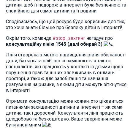
дитини, щоб її подорож в інтернеті була безпечною та
спокійною для самої дитини та її родини.
Сподіваємось, що цей ресурс буде корисним для тих,
хто хоче знати більше про безпеку дітей в інтернеті!
Окрім того, команда
#stop_sexтинг
нагадує про
консультаційну лінію 1545 (далі обирай 3)
Лінія створена з метою підвищення рівня обізнаності
дітей, батьків та осіб, що їх замінюють, а також
спеціалістів, які працюють у контакті із дітьми щодо
порушення прав та інших зловживань в онлайн-
просторі, а також для запобігання та навчання
реагування на ризики, з якими діти можуть зіткнутися
в інтернеті.
Отримати консультацію може кожен, хто цікавиться
питаннями захищеності
дитини в інтернеті – як сама
дитина, так і дорослий. Консультанти лінії працюють
цілодобово та безкоштовно. Ваше звернення може
бути анонімним