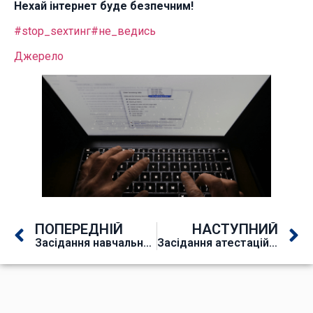
Нехай інтернет буде безпечним!
#stop_sexтинг
#не_ведись
Джерело
ПОПЕРЕДНІЙ
НАСТУПНИЙ
Засідання навчально-методичної ради НМЦ ПТО у Полтавській області
Засідання атестаційної комісії