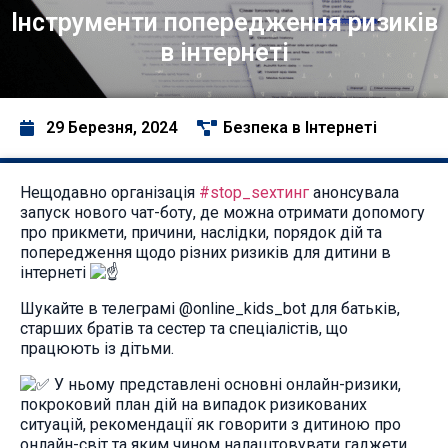
Інструменти попередження ризиків
в інтернеті
29 Березня, 2024
Безпека в Інтернеті
Нещодавно організація
#stop_sexтинг
анонсувала
запуск нового чат-боту, де можна отримати допомогу
про прикмети, причини, наслідки, порядок дій та
попередження щодо різних ризиків для дитини в
інтернеті
Шукайте в телеграмі @online_kids_bot для батьків,
старших братів та сестер та спеціалістів, що
працюють із дітьми.
У ньому представлені основні онлайн-ризики,
покроковий план дій на випадок ризикованих
ситуацій, рекомендації як говорити з дитиною про
онлайн-світ та яким
чином налаштовувати гаджети