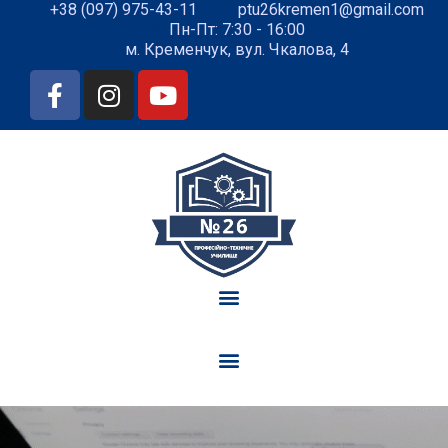
+38 (097) 975-43-11
ptu26kremen1@gmail.com
Пн-Пт: 7:30 - 16:00
м. Кременчук, вул. Чкалова, 4