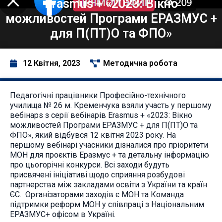
Erasmus + «2023: Вікно
можливостей Програми ЕРАЗМУС +
для П(ПТ)О та ФПО»
12 Квітня, 2023
Методична робота
Педагогічні працівники Професійно-технічного
училища № 26 м. Кременчука взяли участь у першому
вебінарs з серії вебінарів Erasmus + «2023: Вікно
можливостей Програми ЕРАЗМУС + для П(ПТ)О та
ФПО», який відбувся 12 квітня 2023 року. На
першому вебінарі учасники дізналися про пріоритети
МОН для проєктів Еразмус + та детальну інформацію
про цьогорічні конкурси. Всі заходи будуть
присвячені ініціативі щодо сприяння розбудові
партнерства між закладами освіти з України та країн
ЄС. Організаторами заходів є МОН та Команда
підтримки реформ МОН у співпраці з Національним
ЕРАЗМУС+ офісом в Україні.