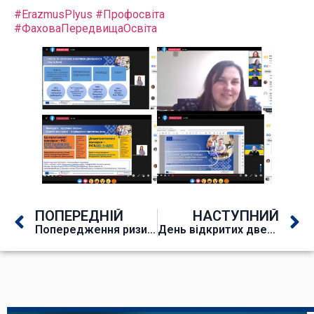
#ErazmusPlyus
#Профосвіта
#ФаховаПередвищаОсвіта
ПОПЕРЕДНІЙ
НАСТУПНИЙ
Попередження ризиків від вибухонебезпечних предметів
День відкритих дверей 20 квітня 2023 року