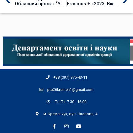
Обласний проєкт “Українська ідентичність: від калини за вікном до родини за столом”
Erasmus + «2023: Вікно можливостей Програми ЕРАЗМУС + для П(ПТ)О та ФПО»
+38 (097) 975-43-11
ptu26kremen1@gmail.com
Пн-Пт: 7:30 - 16:00
м. Кременчук, вул. Чкалова, 4