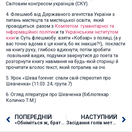
Світовим конгресом українців (СКУ).
4. Флешмоб від Державного агентства України з
питань мистецтв та мистецької освіти, який
проводиться разом з
Комітетом гуманітарної та
інформаційної політик
и та
Українським інститутом
книг
и. Суть флешмобу: взяти «Кобзар» з полиці, (а у
вас точно вдома є ця книга, бо як інакше?!), покласти
на книгу руку, глибоко вдихнути, потім зробити
повільний видих, подумки звернутися до поета та
розгорнути книгу навмання на будь-якій сторінці й
прочитати вголос текст, який потрапив на очі.
5. Урок «Шева forever: спали свій стереотип про
Шевченка» (11.03. 24; група 7)
6. Огляд літератури про Шевченка (бібліотекар
Копичко Т.М.)
ПОПЕРЕДНІЙ
НАСТУПНИЙ
«Обніміться ж, брати мої…» – конкурс читців поезії Т.Г.Шевченка
Засідання голів методичних комісій від 14.03.2024 року