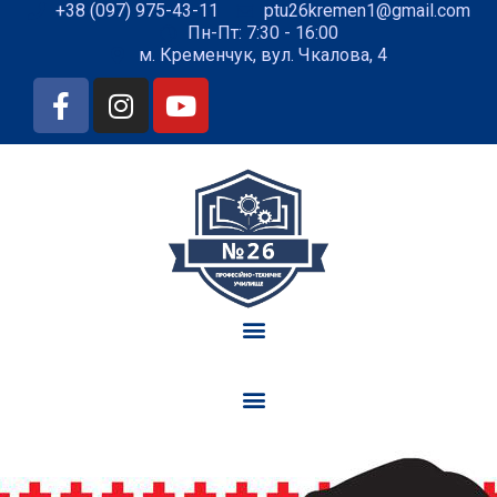
+38 (097) 975-43-11
ptu26kremen1@gmail.com
Пн-Пт: 7:30 - 16:00
м. Кременчук, вул. Чкалова, 4