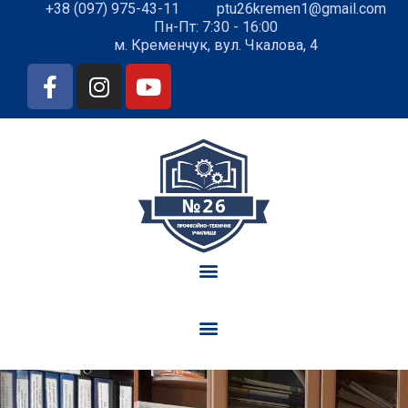
+38 (097) 975-43-11
ptu26kremen1@gmail.com
Пн-Пт: 7:30 - 16:00
м. Кременчук, вул. Чкалова, 4