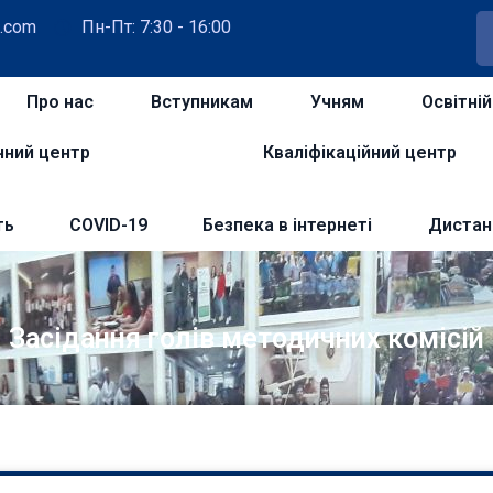
.com
Пн-Пт: 7:30 - 16:00
Про нас
Вступникам
Учням
Освітні
чний центр
Кваліфікаційний центр
ть
COVID-19
Безпека в інтернеті
Дистан
Засідання голів методичних комісій