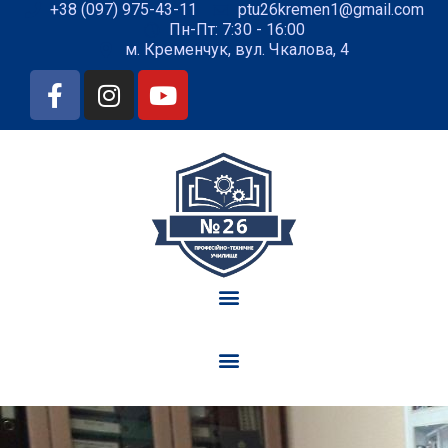
+38 (097) 975-43-11
ptu26kremen1@gmail.com
Пн-Пт: 7:30 - 16:00
м. Кременчук, вул. Чкалова, 4