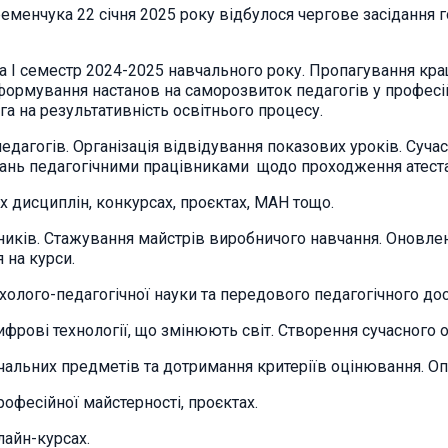
енчука 22 січня 2025 року відбулося чергове засідання г
за І семестр 2024-2025 навчального року. Пропагування кр
ормування настанов на саморозвиток педагогів у професій
га на результативність освітнього процесу.
 педагогів. Організація відвідування показових уроків. Суча
ань педагогічними працівниками щодо проходження атеста
ових дисциплін, конкурсах, проєктах, МАН тощо.
иків. Стажування майстрів виробничого навчання. Оновленн
 на курси.
холого-педагогічної науки та передового педагогічного дос
ифрові технології, що змінюють світ. Створення сучасного 
вчальних предметів та дотримання критеріїв оцінювання. 
рофесійної майстерності, проєктах.
лайн-курсах.