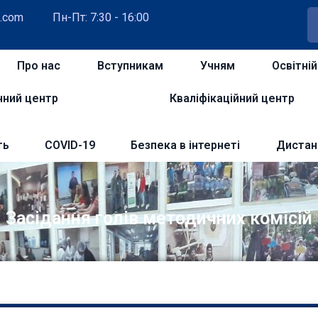
.com
Пн-Пт: 7:30 - 16:00
Про нас
Вступникам
Учням
Освітні
чний центр
Кваліфікаційний центр
ть
COVID-19
Безпека в інтернеті
Дистан
Засідання голів методичних комісій