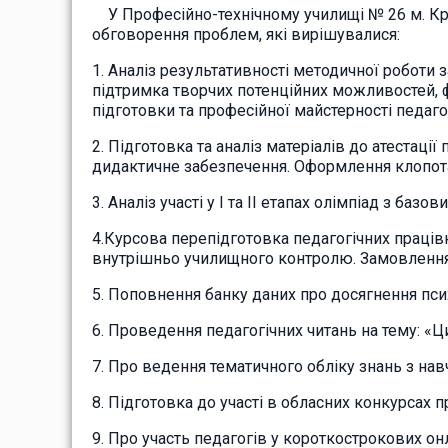
У Професійно-технічному училищі № 26 м. Крем
обговорення проблем, які вирішувалися:
1. Аналіз результативності методичної роботи 
підтримка творчих потенційних можливостей, ф
підготовки та професійної майстерності педаго
2. Підготовка та аналіз матеріалів до атестації
дидактичне забезпечення. Оформлення клопот
3. Аналіз участі у І та ІІ етапах олімпіад з баз
4.Курсова перепідготовка педагогічних працівн
внутрішньо училищного контролю. Замовлення
5. Поповнення банку даних про досягнення пси
6. Проведення педагогічних читань на тему: «Ц
7. Про ведення тематичного обліку знань з на
8. Підготовка до участі в обласних конкурсах п
9. Про участь педагогів у короткострокових он