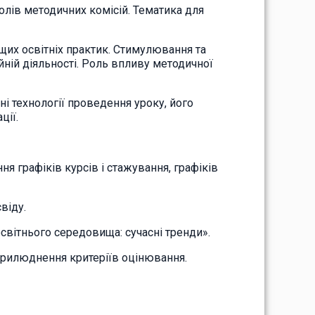
олів методичних комісій. Тематика для
ащих освітніх практик. Стимулювання та
ній діяльності. Роль впливу методичної
сні технології проведення уроку, його
ції.
я графіків курсів і стажування, графіків
віду.
освітнього середовища: сучасні тренди».
Оприлюднення критеріїв оцінювання.