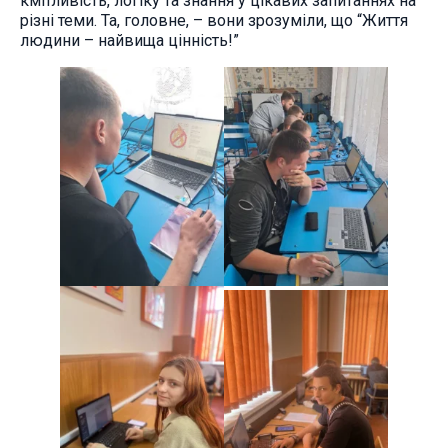
кмітливість, логіку та знання у цікавих запитаннях на
різні теми. Та, головне, – вони зрозуміли, що “Життя
людини – найвища цінність!”