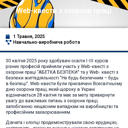
Web-квести з охорони праці
1 Травня, 2025
Навчально-виробнича робота
30 квітня 2025 року здобувачі освіти І-ІІІ курсів
різних професій прийняли участь у Web-квесті з
охорони праці “АБЕТКА БЕЗПЕКИ” та у Web- квесті з
безпеки життєдіяльності “Не будь безпечним – будь
в безпеці”. Web-квести були присвячені Всесвітньому
дню охорони праці, який щороку в Украні
відзначається 28 квітня та має за мету привернути
увагу до важливих питань з охорони праці,
запобіганню нещасним випадкам на виробництві та
професійним захворюванням.
Дівчата і хлопці продемонстрували свою ерудицію,