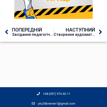
ПОПЕРЕДНІЙ
НАСТУПНИЙ
Засідання педагогічної ради «Створення можливостей для самореалізації та розвитку потенціалу молоді в Україні, її участі та інтеграції у суспільне життя»
Створення аудіоматеріалів з використанням ШІ, онлайн заняття
+38 (097) 975-43-11
ptu26kremen1@gmail.com