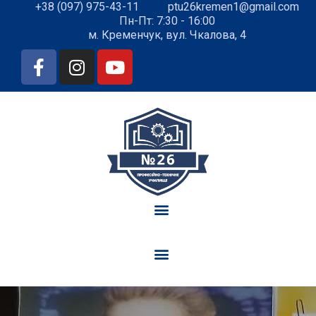
+38 (097) 975-43-11
ptu26kremen1@gmail.com
Пн-Пт: 7:30 - 16:00
м. Кременчук, вул. Чкалова, 4