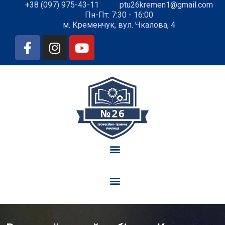
+38 (097) 975-43-11
ptu26kremen1@gmail.com
Пн-Пт: 7:30 - 16:00
м. Кременчук, вул. Чкалова, 4