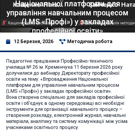
Національної платформи для
управління навчальним процесом
(LMS «Профі») у закладах
професійної освіти»
12 Березня, 2026
Методична робота
Педагогічні працівники Професійно-технічного
училища № 26 м. Кременчука 11 березня 2026 року
долучилися до вебінару Директорату професійної
освіти на тему: «Впровадження Національної
платформи для управління навчальним процесом
(LMS «Профі») у закладах професійної освіти».
Вона створена спеціально для закладів професійної
освіти і об’єднує в одному середовищі всі необхідні
інструменти для організації навчального процесу –
створення розкладу, електронний журнал, навчальні
матеріали, аналітику та систему комунікації між усіма
учасниками освітнього процесу.