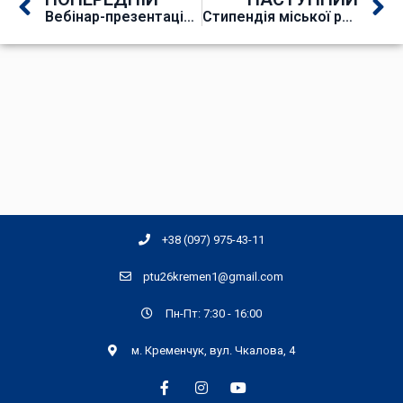
Вебінар-презентація «Автономія профосвіти та ринок праці: результати дослідження EasyBusiness і вектори законодавчих змін»
Стипендія міської ради
+38 (097) 975-43-11
ptu26kremen1@gmail.com
Пн-Пт: 7:30 - 16:00
м. Кременчук, вул. Чкалова, 4