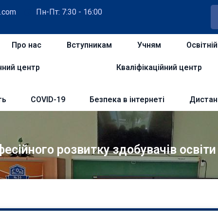
.com
Пн-Пт: 7:30 - 16:00
Про нас
Вступникам
Учням
Освітні
чний центр
Кваліфікаційний центр
ть
COVID-19
Безпека в інтернеті
Дистан
фесійного розвитку здобувачів освіти