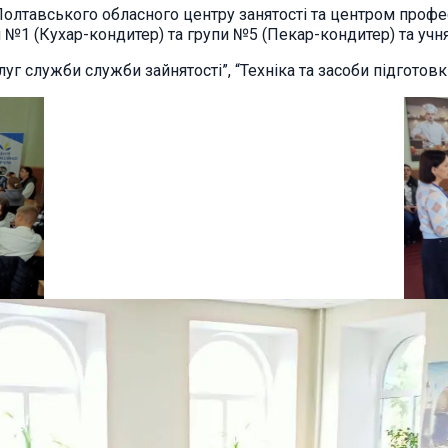
олтавського обласного центру занятості та центром професі
 №1 (Кухар-кондитер) та групи №5 (Пекар-кондитер) та учня
уг служби служби зайнятості”, “Техніка та засоби підготов