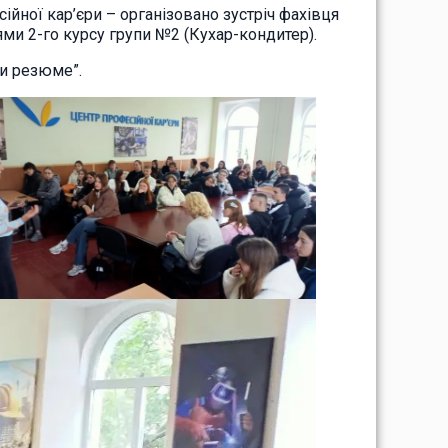
йної кар’єри – організовано зустріч фахівця
ми 2-го курсу групи №2 (Кухар-кондитер).
ки резюме”.