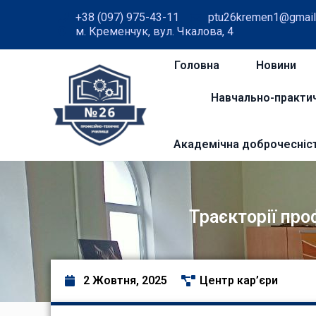
+38 (097) 975-43-11
ptu26kremen1@gmail
м. Кременчук, вул. Чкалова, 4
Головна
Новини
Навчально-практи
Академічна доброчесніс
Траєкторії про
2 Жовтня, 2025
Центр кар’єри