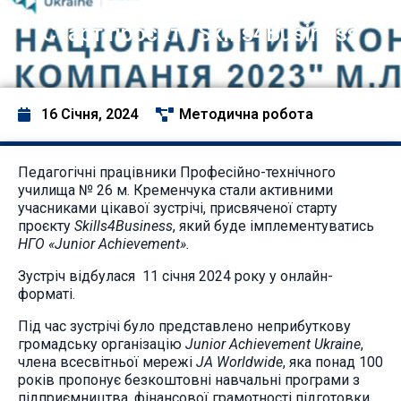
Старт проєкту Skills4Business
16 Січня, 2024
Методична робота
Педагогічні працівники Професійно-технічного
училища № 26 м. Кременчука стали активними
учасниками цікавої зустрічі, присвяченої старту
проєкту
Skills
4
Business
, який буде імплементуватись
НГО «
Junior
Achievement
».
Зустріч відбулася 11 січня 2024 року у онлайн-
форматі.
Під час зустрічі було представлено неприбуткову
громадську організацію
Junior
Achievement
Ukraine
,
члена всесвітньої мережі
JA
Worldwide
, яка понад 100
років пропонує безкоштовні навчальні програми з
підприємництва, фінансової грамотності підготовки