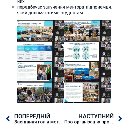
них;
передбачає залучення ментора-підприємця,
який допомагатиме студентам.
ПОПЕРЕДНІЙ
НАСТУПНИЙ
Засідання голів методичних комісій
Про організацію проведення курсів підвищення кваліфікаціїу січні 2024 року