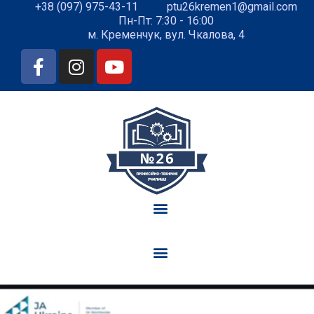
+38 (097) 975-43-11
ptu26kremen1@gmail.com
Пн-Пт: 7:30 - 16:00
м. Кременчук, вул. Чкалова, 4