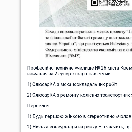
Професійно-технічне училище № 26 міста Кре
навчання за 2 супер-спеціальностями:
1) СлюсарКА з механоскладальних робіт
2)
СлюсарКА з ремонту колісних транспортних 
Переваги:
1) Будь першою жінкою в стереотипно «чоловіч
2) Низька конкуренція на ринку – а значить, п