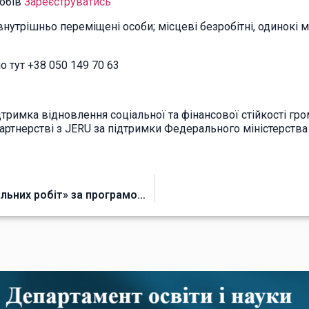
собів
Зареєструватись
нутрішньо переміщені особи; місцеві безробітні, одинокі ма
 тут +38 050 149 70 63
имка відновлення соціальної та фінансової стійкості гром
у партнерстві з JERU за підтримки Федерального міністерств
Випуск професії «Слюсар з механоскладальних робіт» за програмою короткострокових курсів