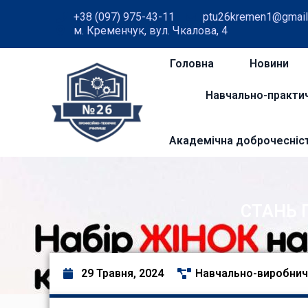
+38 (097) 975-43-11
ptu26kremen1@gmail
м. Кременчук, вул. Чкалова, 4
Головна
Новини
Навчально-практи
Академічна доброчесніс
СТАНЬ П
29 Травня, 2024
Навчально-виробнич