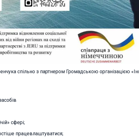
менчука спільно з партнером Громадською організацією «
засобів
ій» сфері;
ростіше працевлаштуватися;