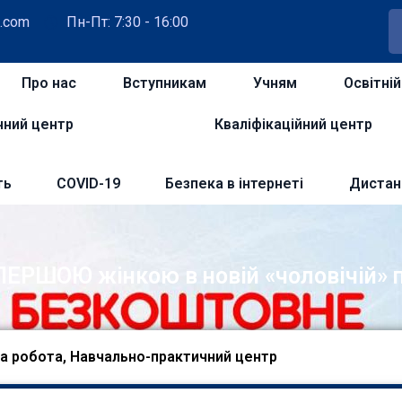
.com
Пн-Пт: 7:30 - 16:00
Про нас
Вступникам
Учням
Освітні
чний центр
Кваліфікаційний центр
ть
COVID-19
Безпека в інтернеті
Дистан
ЕРШОЮ жінкою в новій «чоловічій» п
а робота
,
Навчально-практичний центр