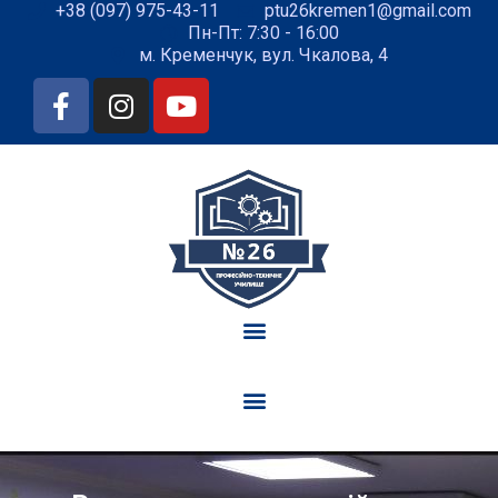
+38 (097) 975-43-11
ptu26kremen1@gmail.com
Пн-Пт: 7:30 - 16:00
м. Кременчук, вул. Чкалова, 4