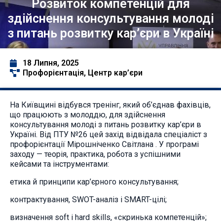
Розвиток компетенцій для
здійснення консультування молоді
з питань розвитку кар’єри в Україні
18 Липня, 2025
Профорієнтація
,
Центр кар’єри
На Київщині відбувся тренінг, який об’єднав фахівців,
що працюють з молоддю, для здійснення
консультування молоді з питань розвитку кар’єри в
Україні. Від ПТУ №26 цей захід відвідала спеціаліст з
профорієнтації Мірошніченко Світлана . У програмі
заходу — теорія, практика, робота з успішними
кейсами та інструментами:
етика й принципи кар’єрного консультування;
контрактування, SWOT-аналіз і SMART-цілі;
визначення soft і hard skills, «скринька компетенцій»;