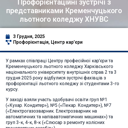
Профорієнтаційні зустрічі з
представниками Кременчуцького
льотного коледжу ХНУВС
3 Грудня, 2025
Профорієнтація
,
Центр кар’єри
У рамках співпраці Центру професійної кар’єри та
Кременчуцького льотного коледжу Харківського
національного університету внутрішніх справ 2 та 3
грудня 2025 року відбулися зустрічі фахівців з
профорієнтації льотного коледжу зі студентами 3-го
курсу.
У заході взяли участь здобувачі освіти груп №1
(«Кухар. Кондитер»), №5 («Пекар. Кондитер»), №7
(«Електрогазозварник. Електрозварник на
автоматичних та напівавтоматичних машинах») та
груп 3-к, 4-к, 8-к («Слюсар з ремонту колісних