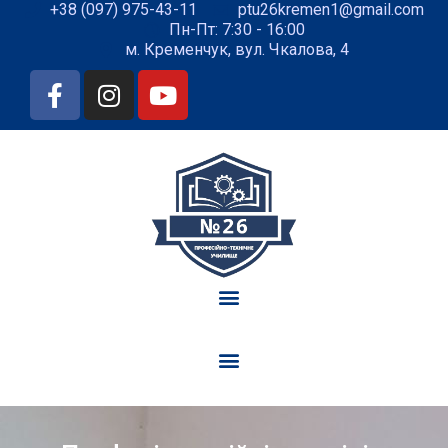
+38 (097) 975-43-11
ptu26kremen1@gmail.com
Пн-Пт: 7:30 - 16:00
м. Кременчук, вул. Чкалова, 4