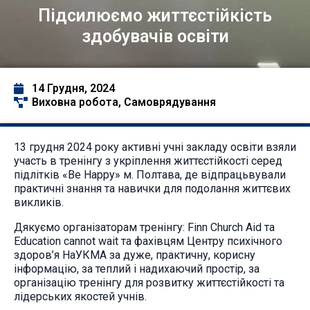
Підсилюємо життєстійкість
здобувачів освіти
14 Грудня, 2024
Виховна робота
,
Самоврядування
13 грудня 2024 року активні учні закладу освіти взяли
участь в тренінгу з укріплення життєстійкості серед
підлітків «Be Happy» м. Полтава, де відпрацьвували
практичні знання та навички для подолання життєвих
викликів.
Дякуємо організаторам тренінгу: Finn Church Aid та
Education cannot wait та фахівцям Центру психічного
здоров’я НаУКМА за дуже, практичну, корисну
інформацію, за теплий і надихаючий простір, за
організацію тренінгу для розвитку життєстійкості та
лідерських якостей учнів.