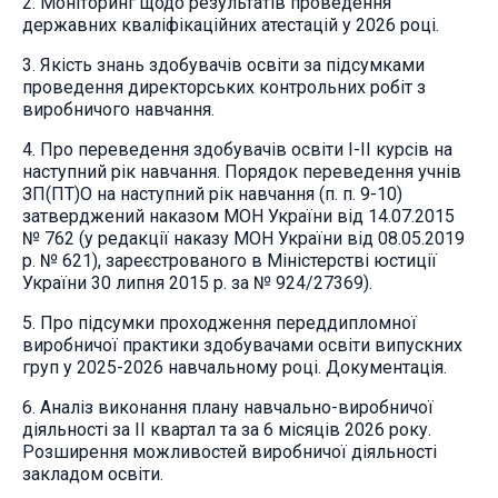
2. Моніторинг щодо результатів проведення
державних кваліфікаційних атестацій у 2026 році.
3. Якість знань здобувачів освіти за підсумками
проведення директорських контрольних робіт з
виробничого навчання.
4. Про переведення здобувачів освіти І-ІІ курсів на
наступний рік навчання. Порядок переведення учнів
ЗП(ПТ)О на наступний рік навчання (п. п. 9-10)
затверджений наказом МОН України від 14.07.2015
№ 762 (у редакції наказу МОН України від 08.05.2019
р. № 621), зареєстрованого в Міністерстві юстиції
України 30 липня 2015 р. за № 924/27369).
5. Про підсумки проходження переддипломної
виробничої практики здобувачами освіти випускних
груп у 2025-2026 навчальному році. Документація.
6. Аналіз виконання плану навчально-виробничої
діяльності за ІІ квартал та за 6 місяців 2026 року.
Розширення можливостей виробничої діяльності
закладом освіти.