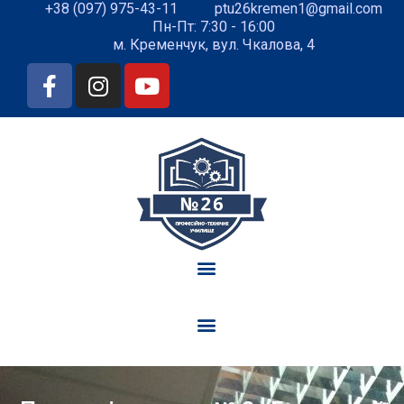
+38 (097) 975-43-11
ptu26kremen1@gmail.com
Пн-Пт: 7:30 - 16:00
м. Кременчук, вул. Чкалова, 4