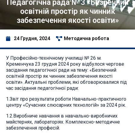
Педагогічна рада № 3 «Безпечний
освітній простір як чинник
забезпечення якості освіти»
24 Грудня, 2024
Методична робота
У Професійно-технічному училищі № 26 м.
Кременчука 23 грудня 2024 року відбулося чергове
засідання педагогічної ради на тему: «Безпечний
освітній простір як чинник забезпечення якості
освіти». Актуальні проблеми, які обговорювалися під
час засідання педагогічної ради:
1.Звіт про результати роботи Навчально-практичного
центру «Сучасних слюсарних технологій» за 2024 рік.
1.2.Виробниче навчання в навчально-виробничих
майстернях, лабораторіях. Комплексно-методичне
забезпечення професій.