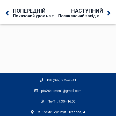
ПОПЕРЕДНІЙ
НАСТУПНИЙ
Показовий урок на тему «Типові вузли зварювальних автоматів»
Позакласний захід «Остроградський очима його сучасників»
+38 (097) 975-43-11
ptu26kremen1@gmail.com
Пн-Пт: 7:30 - 16:00
м. Кременчук, вул. Чкалова, 4