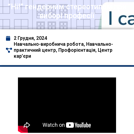
“Ні!” гендерним стереотипам при
виборі професії
2 Грудня, 2024
Навчально-виробнича робота
,
Навчально-
практичний центр
,
Профорієнтація
,
Центр
кар’єри