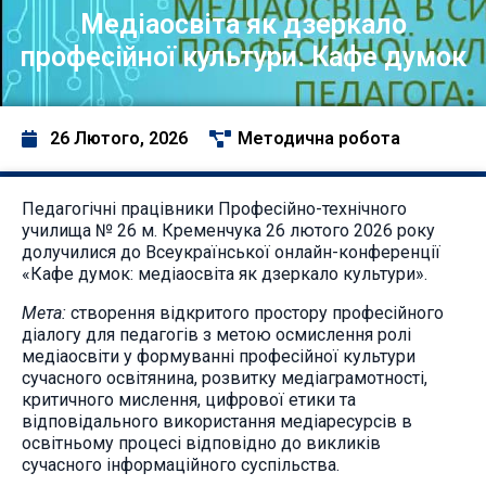
Медіаосвіта як дзеркало
професійної культури. Кафе думок
26 Лютого, 2026
Методична робота
Педагогічні працівники Професійно-технічного
училища № 26 м. Кременчука 26 лютого 2026 року
долучилися до Всеукраїнської онлайн-конференції
«Кафе думок: медіаосвіта як дзеркало культури».
Мета:
створення відкритого простору професійного
діалогу для педагогів з метою осмислення ролі
медіаосвіти у формуванні професійної культури
сучасного освітянина, розвитку медіаграмотності,
критичного мислення, цифрової етики та
відповідального використання медіаресурсів в
освітньому процесі відповідно до викликів
сучасного інформаційного суспільства.