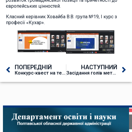
розвиток громадянської позиції та причетності до
європейських цінностей.
Класний керівник Ховайба В.В. група №19, І курс з
професії «Кухар».
ПОПЕРЕДНІЙ
НАСТУПНИЙ
Конкурс-квест на тему: «ЄС та Україна: історія, сучасність і майбутнє»
Засідання голів методичних комісій