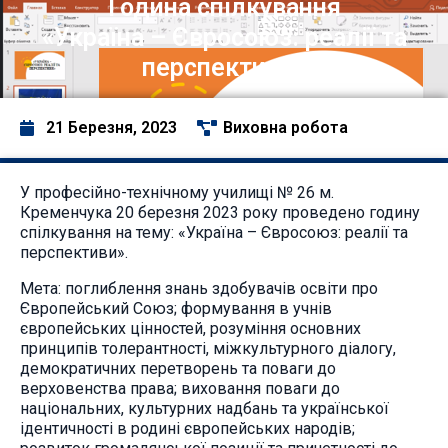
Година спілкування
«Україна – Євросоюз: реалії та
перспективи»
21 Березня, 2023
Виховна робота
У професійно-технічному училищі № 26 м.
Кременчука 20 березня 2023 року проведено годину
спілкування на тему: «Україна – Євросоюз: реалії та
перспективи».
Мета: поглиблення знань здобувачів освіти про
Європейський Союз; формування в учнів
європейських цінностей, розуміння основних
принципів толерантності, міжкультурного діалогу,
демократичних перетворень та поваги до
верховенства права; виховання поваги до
національних, культурних надбань та української
ідентичності в родині європейських народів;