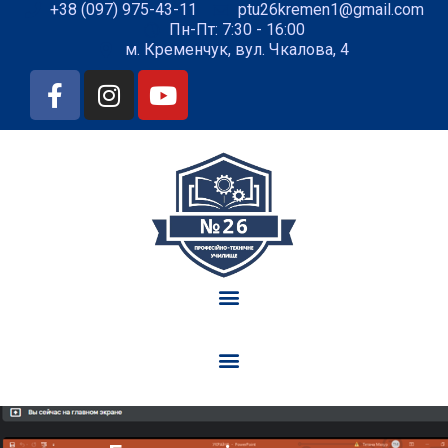
+38 (097) 975-43-11
ptu26kremen1@gmail.com
Пн-Пт: 7:30 - 16:00
м. Кременчук, вул. Чкалова, 4