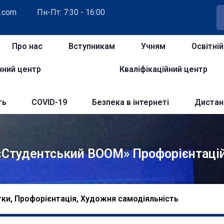
.com
Пн-Пт: 7:30 - 16:00
Про нас
Вступникам
Учням
Освітні
чний центр
Кваліфікаційний центр
ть
COVID-19
Безпека в інтернеті
Дистан
«Студентський BOOM» Профорієнтацій
тки
,
Профорієнтація
,
Художня самодіяльність