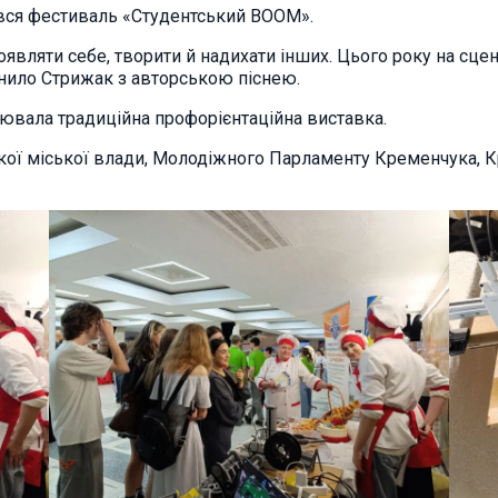
увся фестиваль «Студентський BOOM».
роявляти себе, творити й надихати інших. Цього року на сц
нило Стрижак з авторською піснею.
цювала традиційна профорієнтаційна виставка.
кої міської влади, Молодіжного Парламенту Кременчука, 