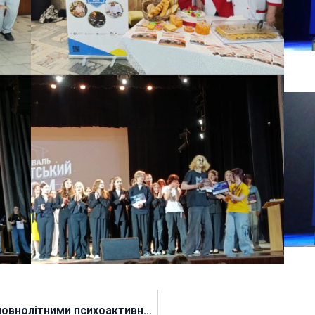
Круглий стіл “Профілактика вживання неповнолітними психоактивних речовин – психосоціальні аспекти”