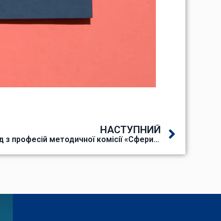
НАСТУПНИЙ
Показовий позакласний захід з професій методичної комісії «Сфери послуг та харчової промисловості»