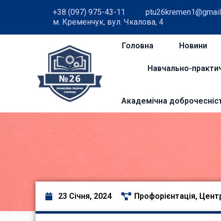
+38 (097) 975-43-11
ptu26kremen1@gmail
м. Кременчук, вул. Чкалова, 4
Головна
Новини
Навчально-практи
Академічна доброчесніс
23 Січня, 2024
Профорієнтація
,
Центр