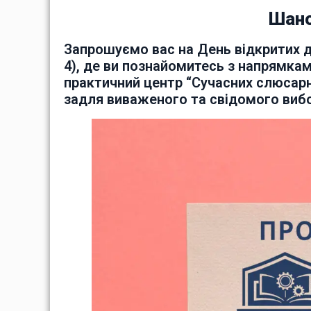
Шано
Запрошуємо вас на День відкритих д
4), де ви познайомитесь з напрямкам
практичний центр “Сучасних слюсарних
задля виваженого та свідомого виб