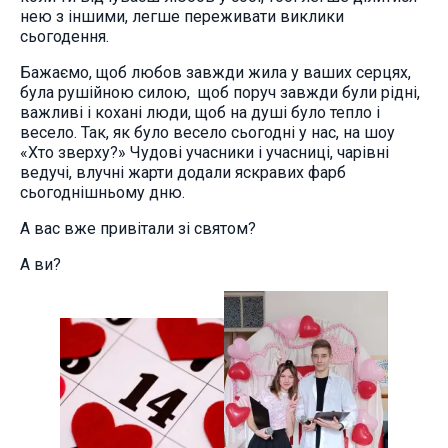
нею з іншими, легше переживати виклики
сьогодення.
Бажаємо, щоб любов завжди жила у ваших серцях,
була рушійною силою, щоб поруч завжди були рідні,
важливі і кохані люди, щоб на душі було тепло і
весело. Так, як було весело сьогодні у нас, на шоу
«Хто зверху?» Чудові учасники і учасниці, чарівні
ведучі, влучні жарти додали яскравих фарб
сьогоднішньому дню.
А вас вже привітали зі святом?
А ви?