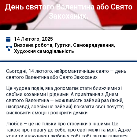
День святого Валентина або Свято
Закоханих.
14 Лютого, 2025
Виховна робота
,
Гуртки
,
Самоврядування
,
Художня самодіяльність
Сьогодні, 14 лютого, найромантичніше свято — день
святого Валентина або Свято Закоханих.
Це чудова подія, яка допомагає стати ближчими зі
своїми коханими і рідними. А привітання з Днем
святого Валентина — можливість зайвий раз (який,
насправді, зовсім не зайвий) показати свої почуття,
висловити емоції і розкрити думки.
Любов – це не тільки про стосунки з іншими. Це
також про повагу до себе, про свої межі та мрії. Адже
коли ти відчуваєш любов у собі, тобі легше ділитися