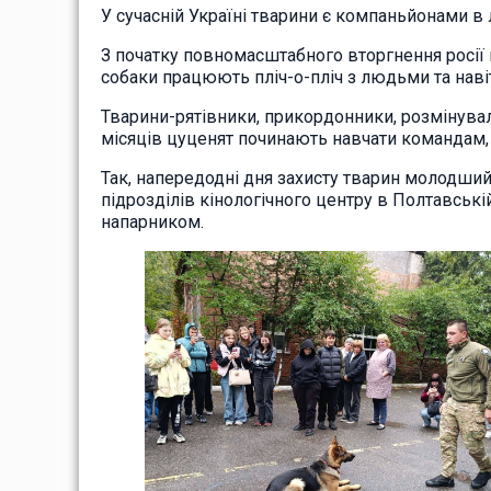
У сучасній Україні тварини є компаньйонами в л
З початку повномасштабного вторгнення росії м
собаки працюють пліч-о-пліч з людьми та наві
Тварини-рятівники, прикордонники, розмінувал
місяців цуценят починають навчати командам, 
Так, напередодні дня захисту тварин молодший 
підрозділів кінологічного центру в Полтавські
напарником.