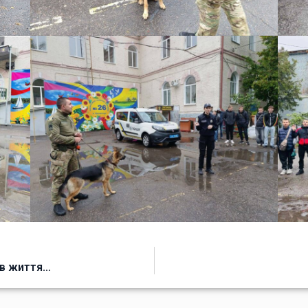
ив життя…