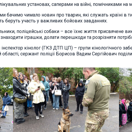
ікувальних установах, саперами на війні, помічниками на ми
и бачимо чимало новин про тварин, які служать країні в ти
ть беруть участь у важливих бойових завданнях.
ьники, поліцейські собаки – все їхнє життя присвячене ви
знаходити іграшки, долати перешкоди та розрізняти потрібн
інспектор кінолог (ГКЗ ДТП ЦП) – групи кінологічного заб
й області, сержант поліції Борисов Вадим Сергійович поділ