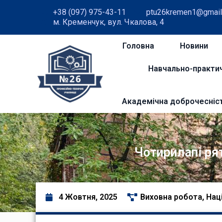
+38 (097) 975-43-11
ptu26kremen1@gmail
м. Кременчук, вул. Чкалова, 4
Головна
Новини
Навчально-практи
Академічна доброчесніс
Чотирилапі ря
4 Жовтня, 2025
Виховна робота
,
Нац