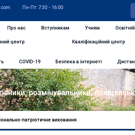
.com
Пн-Пт: 7:30 - 16:00
Про нас
Вступникам
Учням
Освітні
чний центр
Кваліфікаційний центр
ть
COVID-19
Безпека в інтернеті
Дистан
тівники, розмінувальники, поліцейськ
іонально-патріотичне виховання