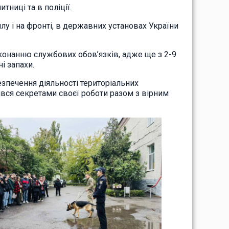
тниці та в поліції.
лу і на фронті, в державних установах України
конанню службових обов’язків, адже ще з 2-9
і запахи.
езпечення діяльності територіальних
ився секретами своєї роботи разом з вірним