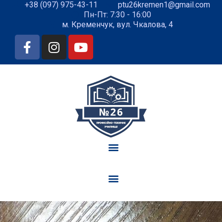
+38 (097) 975-43-11
ptu26kremen1@gmail.com
Пн-Пт: 7:30 - 16:00
м. Кременчук, вул. Чкалова, 4