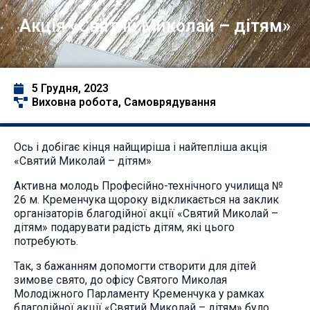
Акція «Святий Миколай – дітям»
5 Грудня, 2023
Виховна робота
,
Самоврядування
Ось і добігає кінця найщиріша і найтепліша акція
«Святий Миколай – дітям»
Активна молодь Професійно-технічного училища №
26 м. Кременчука щороку відкликається на заклик
організаторів благодійної акції «Святий Миколай –
дітям» подарувати радість дітям, які цього
потребують.
Так, з бажанням допомогти створити для дітей
зимове свято, до офісу Святого Миколая
Молодіжного Парламенту Кременчука у рамках
благодійної акції «Святий Миколай – дітям» було