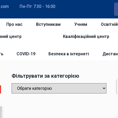
.com
Пн-Пт: 7:30 - 16:00
Про нас
Вступникам
Учням
Освітні
чний центр
Кваліфікаційний центр
ть
COVID-19
Безпека в інтернеті
Дистан
Фільтрувати за категорією