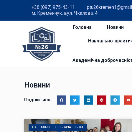
+38 (097) 975-43-11
ptu26kremen1@gmail
м. Кременчук, вул. Чкалова, 4
Головна
Новини
Навчально-практи
Академічна доброчесніс
Новини
Поділитися:
НАВЧАЛЬНО-ВИРОБНИЧА РОБОТА