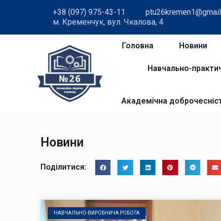
+38 (097) 975-43-11
ptu26kremen1@gmail
м. Кременчук, вул. Чкалова, 4
Головна
Новини
Навчально-практи
Академічна доброчесніс
Новини
Поділитися:
НАВЧАЛЬНО-ВИРОБНИЧА РОБОТА