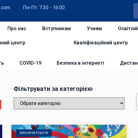
.com
Пн-Пт: 7:30 - 16:00
Про нас
Вступникам
Учням
Освітні
чний центр
Кваліфікаційний центр
ть
COVID-19
Безпека в інтернеті
Дистан
Фільтрувати за категорією
ВИХОВНА РОБОТА