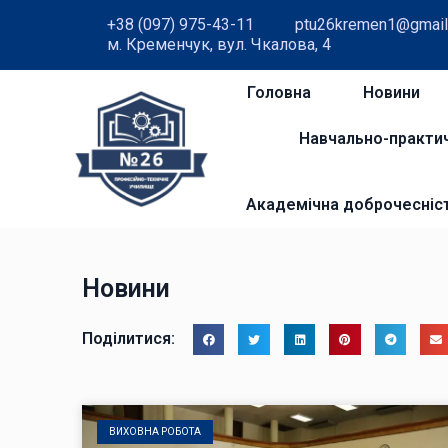
+38 (097) 975-43-11
ptu26kremen1@gmail
м. Кременчук, вул. Чкалова, 4
Головна
Новини
Навчально-практи
Академічна доброчесніс
Новини
Поділитися:
ВИХОВНА РОБОТА