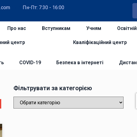
.com
Пн-Пт: 7:30 - 16:00
Про нас
Вступникам
Учням
Освітні
чний центр
Кваліфікаційний центр
ть
COVID-19
Безпека в інтернеті
Дистан
Фільтрувати за категорією