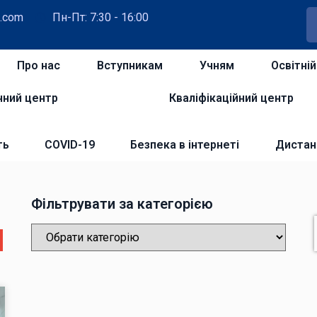
.com
Пн-Пт: 7:30 - 16:00
Про нас
Вступникам
Учням
Освітні
чний центр
Кваліфікаційний центр
ть
COVID-19
Безпека в інтернеті
Дистан
Фільтрувати за категорією