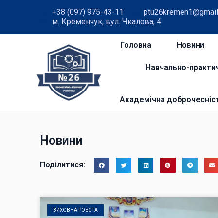
+38 (097) 975-43-11
ptu26kremen1@gmail
м. Кременчук, вул. Чкалова, 4
Головна
Новини
Навчально-практи
Академічна доброчесніс
Новини
Поділитися:
ВИХОВНА РОБОТА