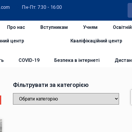
.com
Пн-Пт: 7:30 - 16:00
Про нас
Вступникам
Учням
Освітні
чний центр
Кваліфікаційний центр
ть
COVID-19
Безпека в інтернеті
Дистан
Фільтрувати за категорією